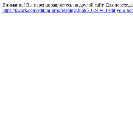
Внимание! Вы перенаправляетесь на другой сайт. Для перехода
https://kwork.com/editing-proofreading/38695102/i-will-edit-your-b