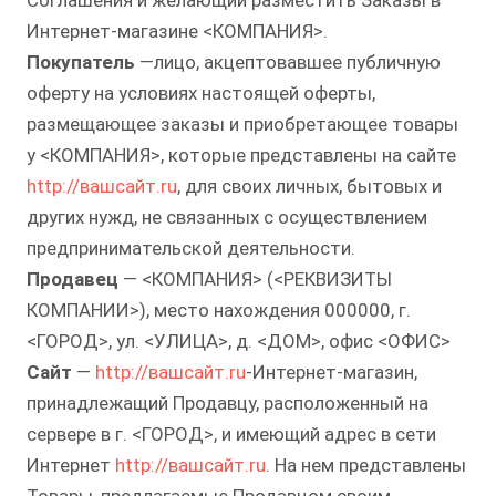
Соглашения и желающий разместить Заказы в
Интернет-магазине <КОМПАНИЯ>.
Покупатель
—лицо, акцептовавшее публичную
оферту на условиях настоящей оферты,
размещающее заказы и приобретающее товары
у <КОМПАНИЯ>, которые представлены на сайте
http://вашсайт.ru
, для своих личных, бытовых и
других нужд, не связанных с осуществлением
предпринимательской деятельности.
Продавец
— <КОМПАНИЯ> (<РЕКВИЗИТЫ
КОМПАНИИ>), место нахождения 000000, г.
<ГОРОД>, ул. <УЛИЦА>, д. <ДОМ>, офис <ОФИС>
Сайт
—
http://вашсайт.ru
-Интернет-магазин,
принадлежащий Продавцу, расположенный на
сервере в г. <ГОРОД>, и имеющий адрес в сети
Интернет
http://вашсайт.ru
. На нем представлены