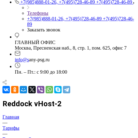
+7(985)888-01-26, +7(495)728-46-89
+7(495)728-46-89
Телефоны
+7(985)888-01-26, +7(495)728-46-89
+7(495)728-46-
89
Заказать звонок
ГЛАВНЫЙ ОФИС
Москва, Пресненская наб., 8, стр. 1, пом. 625, офис 7
info@s
any-psg.ru
Пн. – Пт.: с 9:00 до 18:00
Reddock vHost-2
Главная
—
Тарифы
—